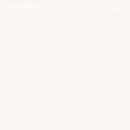
Art of Hair
by Natalie
by Natalie